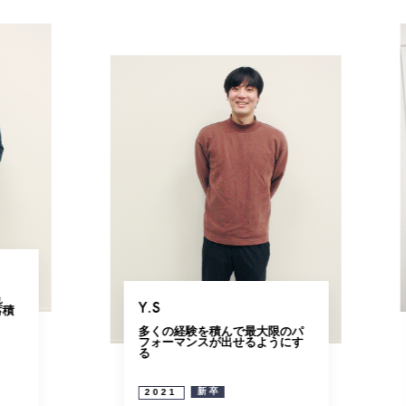
R.Y
向上心のある社員と切磋琢磨
し、成長する
んで最大限のパ
出せるようにす
キャリア
2019
オープン系システムエンジニア
デジタルソリューション本部