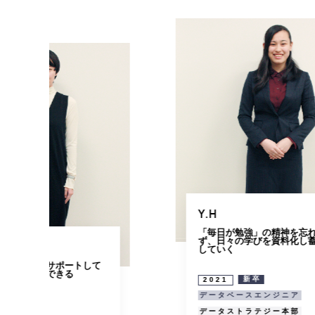
Y.H
「毎日が勉強」の精神を忘れ
Y.S
ず、日々の学びを資料化し蓄積
していく
多くの経験を積
フォーマンスが
る
新卒
2021
データベースエンジニア
新卒
2021
データストラテジー本部