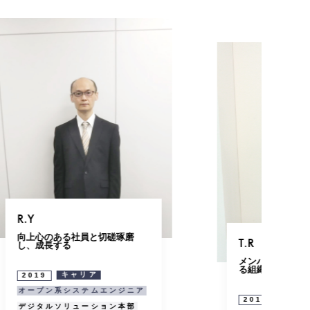
M.T
お客
頼ら
T.R
い
メンバー全員が長く楽しく働け
る組織作りを目指す
202
アカ
キャリア
2012
営業